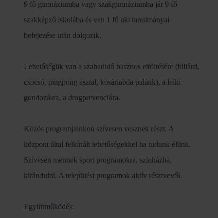
9 fő gimnáziumba vagy szakgimnáziumba jár 9 fő
szakképző iskolába és van 1 fő aki tanulmányai
befejezése után dolgozik.
Lehetőségük van a szabadidő hasznos eltöltésére (biliárd,
csocsó, pingpong asztal, kosárlabda palánk), a lelki
gondozásra, a drogprevencióra.
Közös programjainkon szívesen vesznek részt. A
központ által felkínált lehetőségekkel ha tudunk élünk.
Szívesen mennek sport programokra, színházba,
kirándulni. A települési programok aktív résztvevői.
Együttműködés: