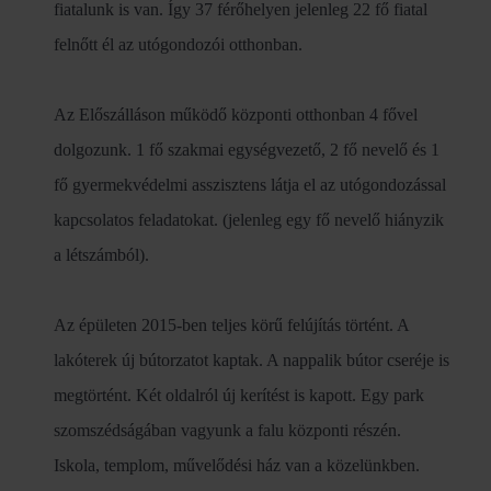
fiatalunk is van. Így 37 férőhelyen jelenleg 22 fő fiatal
felnőtt él az utógondozói otthonban.
Az Előszálláson működő központi otthonban 4 fővel
dolgozunk. 1 fő szakmai egységvezető, 2 fő nevelő és 1
fő gyermekvédelmi asszisztens látja el az utógondozással
kapcsolatos feladatokat. (jelenleg egy fő nevelő hiányzik
a létszámból).
Az épületen 2015-ben teljes körű felújítás történt. A
lakóterek új bútorzatot kaptak. A nappalik bútor cseréje is
megtörtént. Két oldalról új kerítést is kapott. Egy park
szomszédságában vagyunk a falu központi részén.
Iskola, templom, művelődési ház van a közelünkben.