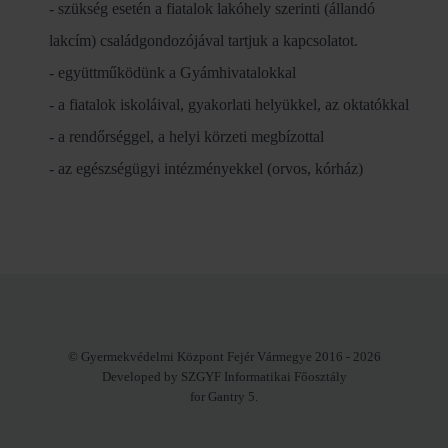
- szükség esetén a fiatalok lakóhely szerinti (állandó
lakcím) családgondozójával tartjuk a kapcsolatot.
- együttműködünk a Gyámhivatalokkal
- a fiatalok iskoláival, gyakorlati helyükkel, az oktatókkal
- a rendőrséggel, a helyi körzeti megbízottal
- az egészségügyi intézményekkel (orvos, kórház)
© Gyermekvédelmi Központ Fejér Vármegye 2016 - 2026
Developed by SZGYF Informatikai Főosztály
for Gantry 5.