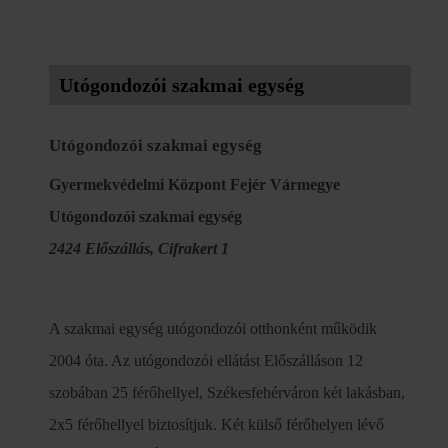
Utógondozói szakmai egység
Utógondozói szakmai egység
Gyermekvédelmi Központ Fejér Vármegye
Utógondozói szakmai egység
2424 Előszállás, Cifrakert 1
A szakmai egység utógondozói otthonként működik
2004 óta. Az utógondozói ellátást Előszálláson 12
szobában 25 férőhellyel, Székesfehérváron két lakásban,
2x5 férőhellyel biztosítjuk. Két külső férőhelyen lévő