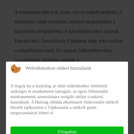
A településen több bolt, posta, orvosi rendelő található. A
közlekedés jónak mondható, könnyű megközelíteni a
szomszédos településeket. A közelünkben lévő városok
Dunaújváros, Dunaföldvár. Fiataljaink nagy része ezeken
a településeken tanul. De vannak Székesfehérváron,
Veszprémben, Siófokon tanulók is.
Weboldalunkon sütiket használunk
Előszálláson már az 50-es években voltak állami
A fmgyk.hu-n kizárólag az oldal működéséhez feltétlenül
gondozott gyerekek így a település már megszokta és
szükséges és munkamenet támogató, az egyes felhasználói
munkamenetek azonosítására szolgáló sütiket (cookies)
elfogadta őket. Több fiatal felnőtt kikerülése után itt
használunk. A Hatóság oldalán alkalmazott funkcionális sütikről
bővebb tájékoztatás a Tájékoztatás a sütikről gomb
telepedett le, itt alapított családot és itt járatja iskolába a
megnyomásával érhető el.
gyerekeit.
Elfogadom