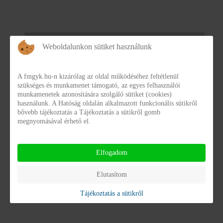
Pályázatok
Weboldalunkon sütiket használunk
EFOP-1.8.9-17-2017-00003
A fmgyk.hu-n kizárólag az oldal működéséhez feltétlenül
szükséges és munkamenet támogató, az egyes felhasználói
EFOP-1.8.9-17-2017-00003
munkamenetek azonosítására szolgáló sütiket (cookies)
használunk. A Hatóság oldalán alkalmazott funkcionális sütikről
„Tiszta fejjel” esély egy produktív életstílus kialakítására,
bővebb tájékoztatás a Tájékoztatás a sütikről gomb
megnyomásával érhető el.
a Fejér Megyei Gyermekvédelmi Központ és Területi
Gyermekvédelmi Szakszolgálat ellátotti körében
Elfogadom
Tovább...
Elutasítom
Tájékoztatás a sütikről