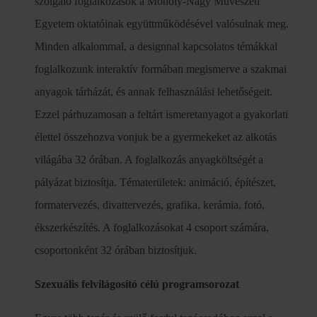
szolgáló foglalkozások a Moholy-Nagy Művészeti
Egyetem oktatóinak együttműködésével valósulnak meg.
Minden alkalommal, a designnal kapcsolatos témákkal
foglalkozunk interaktív formában megismerve a szakmai
anyagok tárházát, és annak felhasználási lehetőségeit.
Ezzel párhuzamosan a feltárt ismeretanyagot a gyakorlati
élettel összehozva vonjuk be a gyermekeket az alkotás
világába 32 órában. A foglalkozás anyagköltségét a
pályázat biztosítja. Tématerületek: animáció, építészet,
formatervezés, divattervezés, grafika, kerámia, fotó,
ékszerkészítés. A foglalkozásokat 4 csoport számára,
csoportonként 32 órában biztosítjuk.
Szexuális felvilágosító célú programsorozat