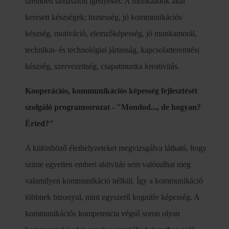
szemben támasztott igényeket: A munkaadók által
keresett készségek: tisztesség, jó kommunikációs
készség, motiváció, elemzőképesség, jó munkamorál,
technikai- és technológiai jártasság, kapcsolatteremtési
készség, szervezettség, csapatmunka kreativitás.
Kooperációs, kommunikációs képesség fejlesztését
szolgáló programsorozat - "Mondod..., de hogyan?
Érted?"
A különböző élethelyzeteket megvizsgálva látható, hogy
szinte egyetlen emberi aktivitás sem valósulhat meg
valamilyen kommunikáció nélkül. Így a kommunikáció
többnek bizonyul, mint egyszerű kognitív képesség. A
kommunikációs kompetencia végső soron olyan