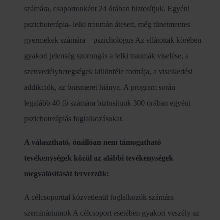
számára, csoportonként 24 órában biztosítjuk. Egyéni
pszichoterápia- lelki traumán átesett, még tünetmentes
gyermekek számára – pszichológus Az ellátottak körében
gyakori jelenség szorongás a lelki traumák viselése, a
szenvedélybetegségek különféle formája, a viselkedési
addikciók, az önismeret hiánya. A program során
legalább 40 fő számára biztosítunk 300 órában egyéni
pszichoterápiás foglalkozásokat.
A választható, önállóan nem támogatható
tevékenységek közül az alábbi tevékenységek
megvalósítását tervezzük:
A célcsoporttal közvetlenül foglalkozók számára
szemináriumok A célcsoport esetében gyakori veszély az