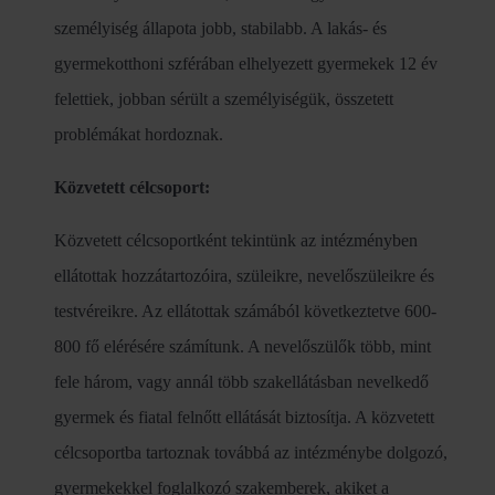
személyiség állapota jobb, stabilabb. A lakás- és
gyermekotthoni szférában elhelyezett gyermekek 12 év
felettiek, jobban sérült a személyiségük, összetett
problémákat hordoznak.
Közvetett célcsoport:
Közvetett célcsoportként tekintünk az intézményben
ellátottak hozzátartozóira, szüleikre, nevelőszüleikre és
testvéreikre. Az ellátottak számából következtetve 600-
800 fő elérésére számítunk. A nevelőszülők több, mint
fele három, vagy annál több szakellátásban nevelkedő
gyermek és fiatal felnőtt ellátását biztosítja. A közvetett
célcsoportba tartoznak továbbá az intézménybe dolgozó,
gyermekekkel foglalkozó szakemberek, akiket a