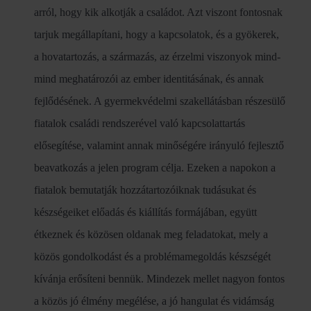
arról, hogy kik alkotják a családot. Azt viszont fontosnak
tarjuk megállapítani, hogy a kapcsolatok, és a gyökerek,
a hovatartozás, a származás, az érzelmi viszonyok mind-
mind meghatározói az ember identitásának, és annak
fejlődésének. A gyermekvédelmi szakellátásban részesülő
fiatalok családi rendszerével való kapcsolattartás
elősegítése, valamint annak minőségére irányuló fejlesztő
beavatkozás a jelen program célja. Ezeken a napokon a
fiatalok bemutatják hozzátartozóiknak tudásukat és
készségeiket előadás és kiállítás formájában, együtt
étkeznek és közösen oldanak meg feladatokat, mely a
közös gondolkodást és a problémamegoldás készségét
kívánja erősíteni bennük. Mindezek mellet nagyon fontos
a közös jó élmény megélése, a jó hangulat és vidámság