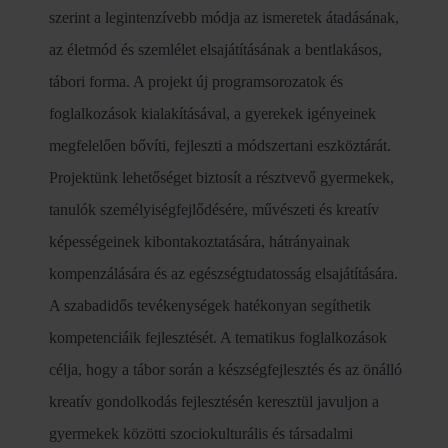
szerint a legintenzívebb módja az ismeretek átadásának,
az életmód és szemlélet elsajátításának a bentlakásos,
tábori forma. A projekt új programsorozatok és
foglalkozások kialakításával, a gyerekek igényeinek
megfelelően bővíti, fejleszti a módszertani eszköztárát.
Projektünk lehetőséget biztosít a résztvevő gyermekek,
tanulók személyiségfejlődésére, művészeti és kreatív
képességeinek kibontakoztatására, hátrányainak
kompenzálására és az egészségtudatosság elsajátítására.
A szabadidős tevékenységek hatékonyan segíthetik
kompetenciáik fejlesztését. A tematikus foglalkozások
célja, hogy a tábor során a készségfejlesztés és az önálló
kreatív gondolkodás fejlesztésén keresztül javuljon a
gyermekek közötti szociokulturális és társadalmi