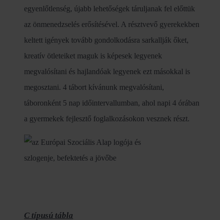
egyenlőtlenség, újabb lehetőségek táruljanak fel előttük
az önmenedzselés erősítésével. A résztvevő gyerekekben
keltett igények tovább gondolkodásra sarkallják őket,
kreatív ötleteiket maguk is képesek legyenek
megvalósítani és hajlandóak legyenek ezt másokkal is
megosztani. 4 tábort kívánunk megvalósítani,
táboronként 5 nap időintervallumban, ahol napi 4 órában
a gyermekek fejlesztő foglalkozásokon vesznek részt.
C típusú tábla