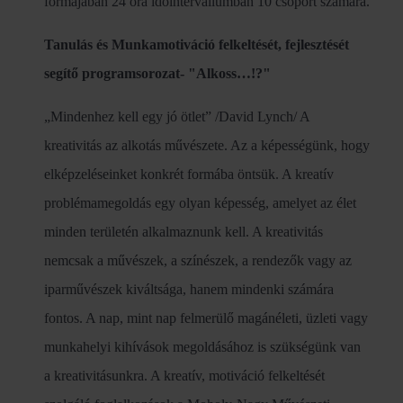
formájában 24 óra időintervallumban 10 csoport számára.
Tanulás és Munkamotiváció felkeltését, fejlesztését
segítő programsorozat- "Alkoss…!?"
„Mindenhez kell egy jó ötlet” /David Lynch/ A
kreativitás az alkotás művészete. Az a képességünk, hogy
elképzeléseinket konkrét formába öntsük. A kreatív
problémamegoldás egy olyan képesség, amelyet az élet
minden területén alkalmaznunk kell. A kreativitás
nemcsak a művészek, a színészek, a rendezők vagy az
iparművészek kiváltsága, hanem mindenki számára
fontos. A nap, mint nap felmerülő magánéleti, üzleti vagy
munkahelyi kihívások megoldásához is szükségünk van
a kreativitásunkra. A kreatív, motiváció felkeltését