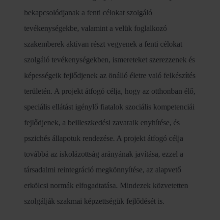
bekapcsolódjanak a fenti célokat szolgáló
tevékenységekbe, valamint a velük foglalkozó
szakemberek aktívan részt vegyenek a fenti célokat
szolgáló tevékenységekben, ismereteket szerezzenek és
képességeik fejlődjenek az önálló életre való felkészítés
területén. A projekt átfogó célja, hogy az otthonban élő,
speciális ellátást igénylő fiatalok szociális kompetenciái
fejlődjenek, a beilleszkedési zavaraik enyhítése, és
pszichés állapotuk rendezése. A projekt átfogó célja
továbbá az iskolázottság arányának javítása, ezzel a
társadalmi reintegráció megkönnyítése, az alapvető
erkölcsi normák elfogadtatása. Mindezek közvetetten
szolgálják szakmai képzettségük fejlődését is.