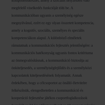
komponenskészlet, amely a szociális helyzetben való
megfelelő viselkedés funkcióját tölti be. A
kommunikációban ugyanis a személyiség egésze
megnyilvánul, ezért ez egy olyan összetett kompetencia,
amely a kognitív, szociális, személyes és speciális
kompetenciákon alapul. A különböző elméletek
rámutatnak a kommunikációs fejlesztés jelentőségére: a
kommunikációs hatékonyság ugyanis fontos kritériuma
az önmegvalósításnak, a kommunikáció biztosítja az
önkiteljesedés, a személyiségfejlődés és a személyközi
kapcsolatok kiteljesedésének folyamatát. Annak
érdekében, hogy a célcsoportot az önálló életvitelre
felkészítsük, elengedhetetlen a kommunikáció és
kooperáció fejlesztése játékos csoportfoglalkozások