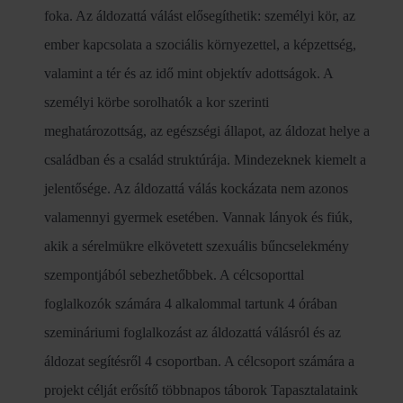
foka. Az áldozattá válást elősegíthetik: személyi kör, az
ember kapcsolata a szociális környezettel, a képzettség,
valamint a tér és az idő mint objektív adottságok. A
személyi körbe sorolhatók a kor szerinti
meghatározottság, az egészségi állapot, az áldozat helye a
családban és a család struktúrája. Mindezeknek kiemelt a
jelentősége. Az áldozattá válás kockázata nem azonos
valamennyi gyermek esetében. Vannak lányok és fiúk,
akik a sérelmükre elkövetett szexuális bűncselekmény
szempontjából sebezhetőbbek. A célcsoporttal
foglalkozók számára 4 alkalommal tartunk 4 órában
szemináriumi foglalkozást az áldozattá válásról és az
áldozat segítésről 4 csoportban. A célcsoport számára a
projekt célját erősítő többnapos táborok Tapasztalataink