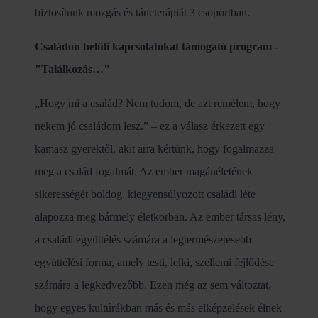
biztosítunk mozgás és táncterápiát 3 csoportban.
Családon belüli kapcsolatokat támogató program -
"Találkozás…"
„Hogy mi a család? Nem tudom, de azt remélem, hogy
nekem jó családom lesz.” – ez a válasz érkezett egy
kamasz gyerektől, akit arra kértünk, hogy fogalmazza
meg a család fogalmát. Az ember magánéletének
sikerességét boldog, kiegyensúlyozott családi léte
alapozza meg bármely életkorban. Az ember társas lény,
a családi együttélés számára a legtermészetesebb
együttélési forma, amely testi, lelki, szellemi fejlődése
számára a legkedvezőbb. Ezen még az sem változtat,
hogy egyes kultúrákban más és más elképzelések élnek