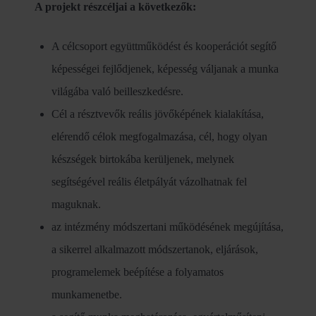
A projekt részcéljai a következők:
A célcsoport együttműködést és kooperációt segítő
képességei fejlődjenek, képesség váljanak a munka
világába való beilleszkedésre.
Cél a résztvevők reális jövőképének kialakítása,
elérendő célok megfogalmazása, cél, hogy olyan
készségek birtokába kerüljenek, melynek
segítségével reális életpályát vázolhatnak fel
maguknak.
az intézmény módszertani működésének megújítása,
a sikerrel alkalmazott módszertanok, eljárások,
programelemek beépítése a folyamatos
munkamenetbe.