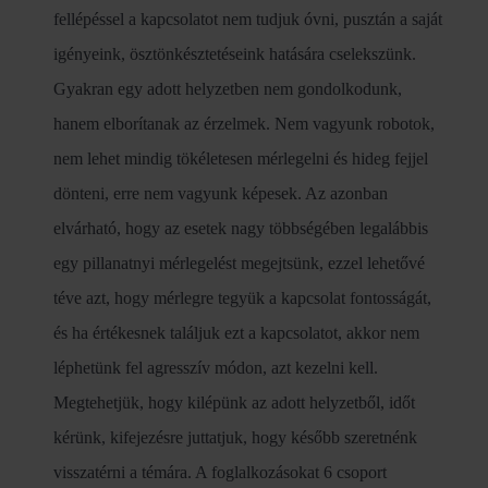
fellépéssel a kapcsolatot nem tudjuk óvni, pusztán a saját
igényeink, ösztönkésztetéseink hatására cselekszünk.
Gyakran egy adott helyzetben nem gondolkodunk,
hanem elborítanak az érzelmek. Nem vagyunk robotok,
nem lehet mindig tökéletesen mérlegelni és hideg fejjel
dönteni, erre nem vagyunk képesek. Az azonban
elvárható, hogy az esetek nagy többségében legalábbis
egy pillanatnyi mérlegelést megejtsünk, ezzel lehetővé
téve azt, hogy mérlegre tegyük a kapcsolat fontosságát,
és ha értékesnek találjuk ezt a kapcsolatot, akkor nem
léphetünk fel agresszív módon, azt kezelni kell.
Megtehetjük, hogy kilépünk az adott helyzetből, időt
kérünk, kifejezésre juttatjuk, hogy később szeretnénk
visszatérni a témára. A foglalkozásokat 6 csoport