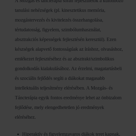
A Mozgás és táncterápia során fejleszthetők a különböző
tanulási nehézségek (pl. kinesztetikus memória,
mozgástervezés és kivitelezés összehangolása,
tértudatosság, figyelem, szimbólumhasználat,
absztrakciós képességek fejlesztésén keresztül). Ezen
készségek alapvető fontosságúak az íráshoz, olvasáshoz,
emlékezet fejlesztéséhez és az absztrakt/szimbolikus
gondolkodás kialakulásához. Az érzelmi, magatartásbeli
és szociális fejlődés segíti a diákokat magasabb
intellektuális teljesítmény elérésében. A Mozgás- és
Táncterápia egyik fontos eredménye lehet az önbizalom
fejlődése, mely elengedhetetlen jó eredmények
eléréséhez.
Hiperaktív és figyelemzavaros diákok teret kapnak,