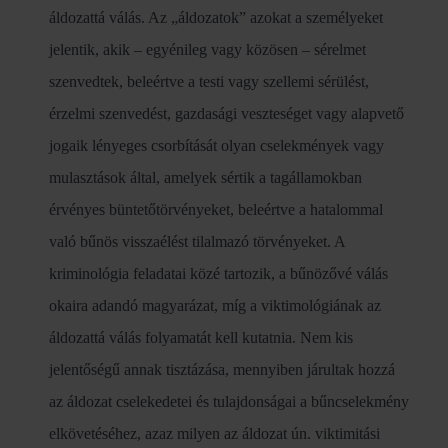
áldozattá válás. Az „áldozatok” azokat a személyeket
jelentik, akik – egyénileg vagy közösen – sérelmet
szenvedtek, beleértve a testi vagy szellemi sérülést,
érzelmi szenvedést, gazdasági veszteséget vagy alapvető
jogaik lényeges csorbítását olyan cselekmények vagy
mulasztások által, amelyek sértik a tagállamokban
érvényes büntetőtörvényeket, beleértve a hatalommal
való bűnös visszaélést tilalmazó törvényeket. A
kriminológia feladatai közé tartozik, a bűnözővé válás
okaira adandó magyarázat, míg a viktimológiának az
áldozattá válás folyamatát kell kutatnia. Nem kis
jelentőségű annak tisztázása, mennyiben járultak hozzá
az áldozat cselekedetei és tulajdonságai a bűncselekmény
elkövetéséhez, azaz milyen az áldozat ún. viktimitási