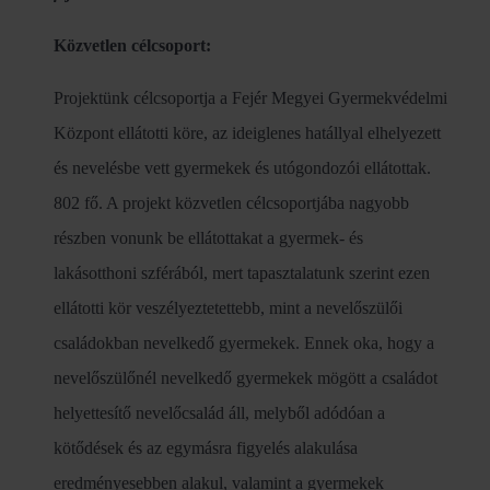
Közvetlen célcsoport:
Projektünk célcsoportja a Fejér Megyei Gyermekvédelmi
Központ ellátotti köre, az ideiglenes hatállyal elhelyezett
és nevelésbe vett gyermekek és utógondozói ellátottak.
802 fő. A projekt közvetlen célcsoportjába nagyobb
részben vonunk be ellátottakat a gyermek- és
lakásotthoni szférából, mert tapasztalatunk szerint ezen
ellátotti kör veszélyeztetettebb, mint a nevelőszülői
családokban nevelkedő gyermekek. Ennek oka, hogy a
nevelőszülőnél nevelkedő gyermekek mögött a családot
helyettesítő nevelőcsalád áll, melyből adódóan a
kötődések és az egymásra figyelés alakulása
eredményesebben alakul, valamint a gyermekek