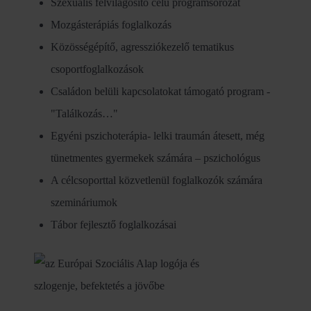
Szexuális felvilágosító célú programsorozat
Mozgásterápiás foglalkozás
Közösségépítő, agressziókezelő tematikus
csoportfoglalkozások
Családon belüli kapcsolatokat támogató program -
"Találkozás…"
Egyéni pszichoterápia- lelki traumán átesett, még
tünetmentes gyermekek számára – pszichológus
A célcsoporttal közvetlenül foglalkozók számára
szemináriumok
Tábor fejlesztő foglalkozásai