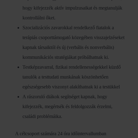
hogy kifejezzék aktív impulzusaikat és megtanulják
kontrollálni őket.
Szocializációs zavarokkal rendelkező fiatalok a
terápiás csoporttámogató közegében visszajelzéseket
kapnak társaiktól és új (verbális és nonverbális)
kommunikációs stratégiákat próbálhatnak ki.
Testképzavarral, fizikai rendellenességekkel küzdő
tanulók a testtudati munkának köszönhetően
egészségesebb viszonyt alakíthatnak ki a testükkel
A rászoruló diákok segítséget kapnak, hogy
kifejezzék, megértsék és feldolgozzák érzelmi,
családi problémáika.
A célcsoport számára 24 óra időintervallumban