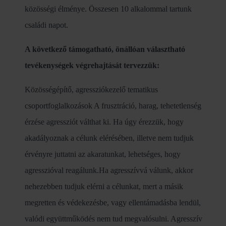
közösségi élménye. Összesen 10 alkalommal tartunk
családi napot.
A következő támogatható, önállóan választható
tevékenységek végrehajtását tervezzük:
Közösségépítő, agressziókezelő tematikus
csoportfoglalkozások A frusztráció, harag, tehetetlenség
érzése agressziót válthat ki. Ha úgy érezzük, hogy
akadályoznak a célunk elérésében, illetve nem tudjuk
érvényre juttatni az akaratunkat, lehetséges, hogy
agresszióval reagálunk.Ha agresszívvá válunk, akkor
nehezebben tudjuk elérni a célunkat, mert a másik
megretten és védekezésbe, vagy ellentámadásba lendül,
valódi együttműködés nem tud megvalósulni. Agresszív