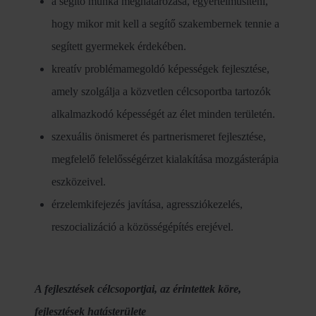
a segítő munka meghatározása, egyértelműsíteni,
hogy mikor mit kell a segítő szakembernek tennie a
segített gyermekek érdekében.
kreatív problémamegoldó képességek fejlesztése,
amely szolgálja a közvetlen célcsoportba tartozók
alkalmazkodó képességét az élet minden területén.
szexuális önismeret és partnerismeret fejlesztése,
megfelelő felelősségérzet kialakítása mozgásterápia
eszközeivel.
érzelemkifejezés javítása, agressziókezelés,
reszocializáció a közösségépítés erejével.
A fejlesztések célcsoportjai, az érintettek köre,
fejlesztések hatásterülete