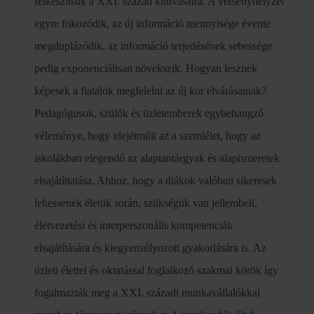
felkészítsük a XXI. század kihívásaira. A versenyhelyzet
egyre fokozódik, az új információ mennyisége évente
megduplázódik, az információ terjedésének sebessége
pedig exponenciálisan növekszik. Hogyan lesznek
képesek a fiatalok megfelelni az új kor elvárásainak?
Pedagógusok, szülők és üzletemberek egybehangzó
véleménye, hogy idejétmúlt az a szemlélet, hogy az
iskolákban elegendő az alaptantárgyak és alapismeretek
elsajátíttatása. Ahhoz, hogy a diákok valóban sikeresek
lehessenek életük során, szükségük van jellembeli,
életvezetési és interperszonális kompetenciák
elsajátítására és kiegyensúlyozott gyakorlására is. Az
üzleti élettel és oktatással foglalkozó szakmai körök így
fogalmazták meg a XXI. századi munkavállalókkal